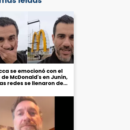
 más leídas
cca se emocionó con el
l de McDonald's en Junín,
las redes se llenaron de
mos por el estado de la
d