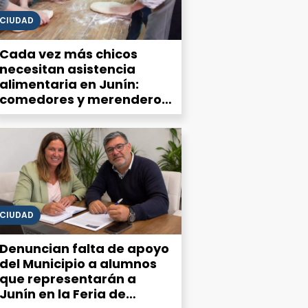
CIUDAD
Cada vez más chicos
necesitan asistencia
alimentaria en Junín:
comedores y merenderos
advierten una demanda
que no deja de crecer
CIUDAD
Denuncian falta de apoyo
del Municipio a alumnos
que representarán a
Junín en la Feria de