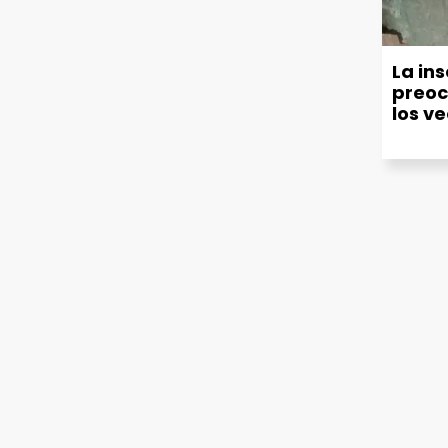
La in
preoc
los v
políti