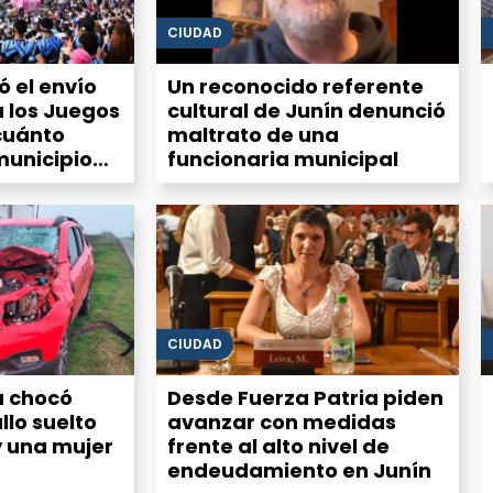
CIUDAD
zó el envío
Un reconocido referente
 los Juegos
cultural de Junín denunció
cuánto
maltrato de una
municipio
funcionaria municipal
ección
CIUDAD
 chocó
Desde Fuerza Patria piden
llo suelto
avanzar con medidas
y una mujer
frente al alto nivel de
endeudamiento en Junín