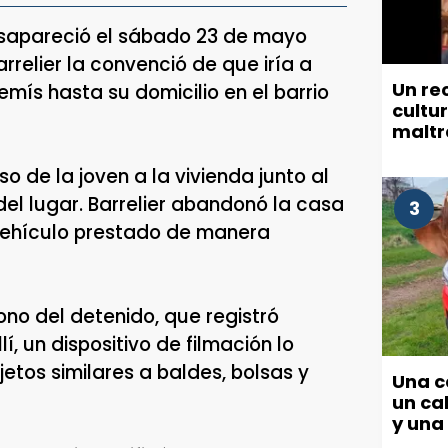
esapareció el sábado 23 de mayo
arrelier la convenció de que iría a
Un re
emís hasta su domicilio en el barrio
cultu
maltr
munic
o de la joven a la vivienda junto al
el lugar. Barrelier abandonó la casa
3
n vehículo prestado de manera
fono del detenido, que registró
í, un dispositivo de filmación lo
etos similares a baldes, bolsas y
Una c
un cab
y una