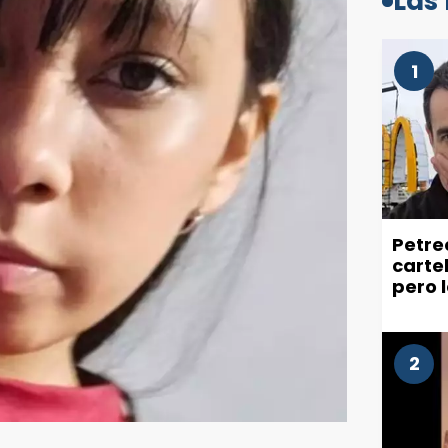
Las
1
Petre
carte
pero 
recla
ciuda
2