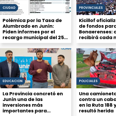
CIUDAD
PROVINCIALES
Polémica por la Tasa de
Kicillof oficiali
Alumbrado en Junín:
de fondos para
Piden informes por el
Bonaerenses: 
recargo municipal del 25%
recibirá cada 
en la factura de luz
de la Cuarta S
EDUCACIÓN
POLICIALES
La Provincia concretó en
Una camioneta
Junín una de las
contra un caba
inversiones más
en la Ruta 188 
importantes para
resultó herida