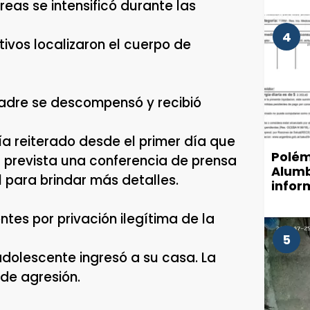
áreas se intensificó durante las
4
ivos localizaron el cuerpo de
 madre se descompensó y recibió
bía reiterado desde el primer día que
Polém
á prevista una conferencia de prensa
Alumb
al para brindar más detalles.
infor
munic
de luz
ntes por privación ilegítima de la
5
adolescente ingresó a su casa. La
 de agresión.