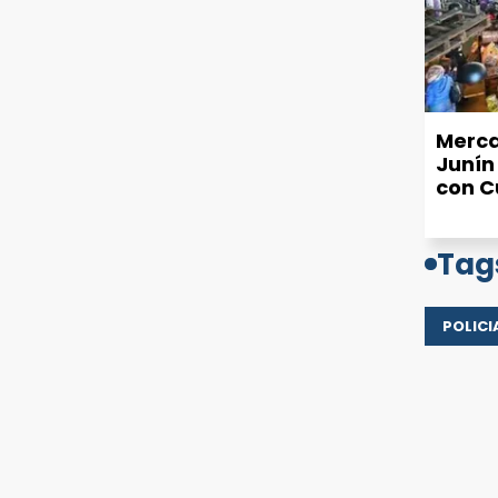
Merca
Junín
con C
Tag
POLICI