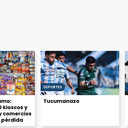
DEPORTES
sumo:
Tucumanazo
0 kioscos y
y comercios
 pérdida