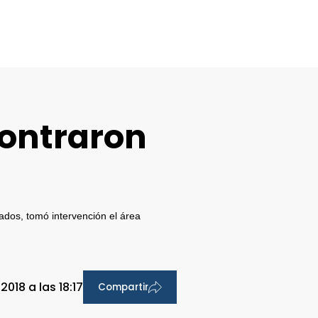
contraron
rados, tomó intervención el área
018 a las 18:17
Compartir