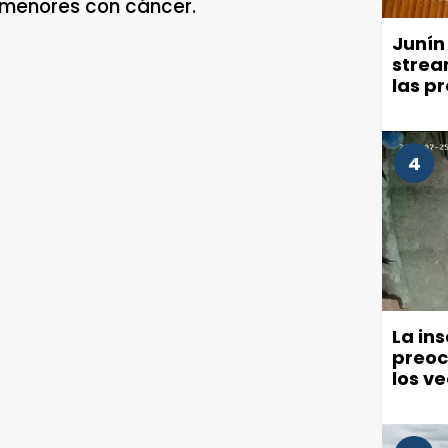
y menores con cáncer.
Junín
strea
las p
millo
comu
4
La in
preoc
los v
políti