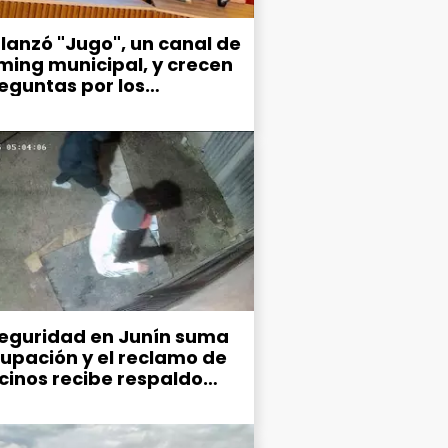
 lanzó "Jugo", un canal de
ming municipal, y crecen
reguntas por los
narios gastos en
nicación
seguridad en Junín suma
upación y el reclamo de
ecinos recibe respaldo
co