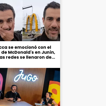
cca se emocionó con el
l de McDonald's en Junín,
las redes se llenaron de
mos por el estado de la
d