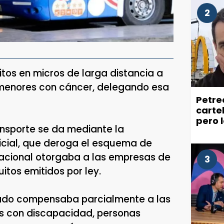
2
itos en micros de larga distancia a
 menores con cáncer, delegando esa
Petre
carte
pero 
ansporte se da mediante la
recla
ciuda
ficial, que deroga el esquema de
cional otorgaba a las empresas de
3
itos emitidos por ley.
tado compensaba parcialmente a las
as con discapacidad, personas