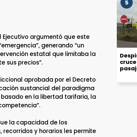
5
el Ejecutivo argumentó que este
 “emergencia”, generando “un
ervención estatal que limitaba la
Despis
cruce 
te sus precios”.
pasaj
diccional aprobada por el Decreto
icación sustancial del paradigma
asado en la libertad tarifaria, la
 competencia”.
que la capacidad de los
, recorridos y horarios les permite