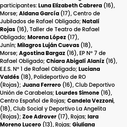
participantes:
Luna Elizabeth Cabrera
(16),
Morse;
Aldana García
(17), Centro de
Jubilados de Rafael Obligado;
Natalí
Rojas
(16), Taller de Teatro de Rafael
Obligado;
Morena López
(17),
Junín;
Milagros Luján Cuevas
(18),
Morse;
Agostina Bargaz
(16), EP Nº 7 de
Rafael Obligado;
Chiara Abigalí Alaníz
(16),
E.E.S. Nº 1 de Rafael Obligado;
Luciana
Valdés
(18), Polideportivo de RO
(Rojas);
Juana Ferrero
(16), Club Deportivo
Unión de Carabelas;
Lourdes Simone
(16),
Centro Español de Rojas;
Candela Vezzoni
,
(18), Club Social y Deportivo La Angelita
(Rojas);
Zoe Adrover
(17), Rojas;
Iara
Moreno Lucero
(13), Rojas;
Giuliana