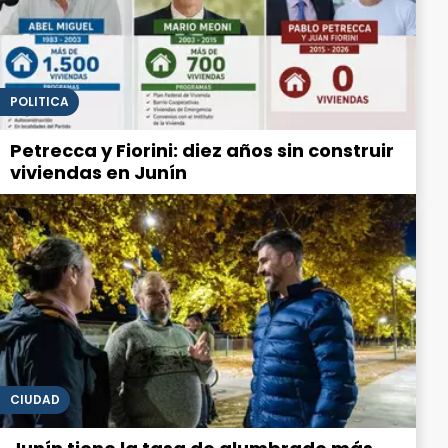
POLITICA
Petrecca y Fiorini: diez años sin construir
viviendas en Junín
CIUDAD