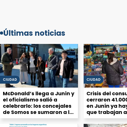
Últimas noticias
CIUDAD
CIUDAD
McDonald’s llega a Junín y
Crisis del con
el oficialismo salió a
cerraron 41.00
celebrarlo: los concejales
en Junín ya ha
de Somos se sumaron a la
que trabajan a
“emoción” por la
hamburguesería