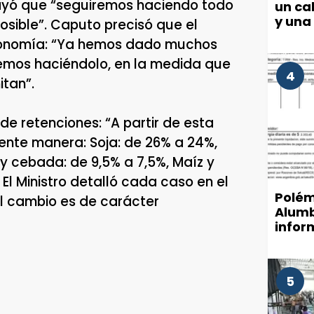
brayó que “seguiremos haciendo todo
un cab
y una
posible”. Caputo precisó que el
conomía: “Ya hemos dado muchos
remos haciéndolo, en la medida que
4
tan”.
 de retenciones: “A partir de esta
uiente manera: Soja: de 26% a 24%,
 y cebada: de 9,5% a 7,5%, Maíz y
 El Ministro detalló cada caso en el
Polém
el cambio es de carácter
Alumb
infor
munic
de luz
5