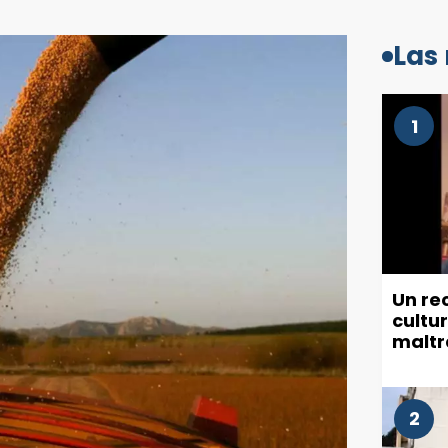
Las
1
Un re
cultu
maltr
munic
2