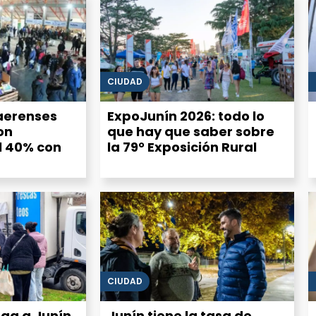
CIUDAD
aerenses
ExpoJunín 2026: todo lo
on
que hay que saber sobre
l 40% con
la 79° Exposición Rural
CIUDAD
ega a Junín
Junín tiene la tasa de