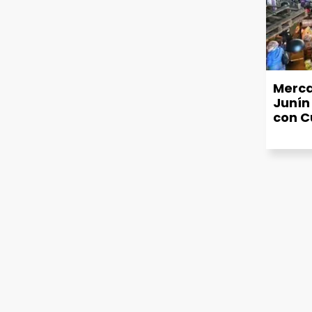
Merca
Junín
con C