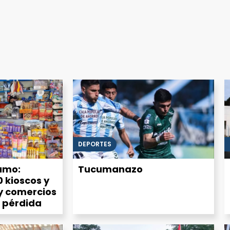
DEPORTES
sumo:
Tucumanazo
0 kioscos y
y comercios
 pérdida