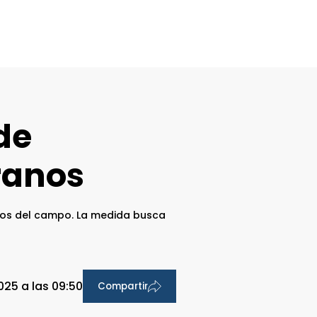
de
ranos
ctos del campo. La medida busca
025 a las 09:50
Compartir