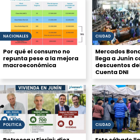
NACIONALES
CIUDAD
Por qué el consumo no
Mercados Bon
repunta pese a la mejora
llega a Junín c
macroeconómica
descuentos de
Cuenta DNI
POLITICA
CIUDAD
Petrecca y Fiorini: diez
Este sábado ll