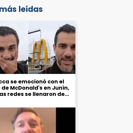
 más leídas
cca se emocionó con el
l de McDonald's en Junín,
las redes se llenaron de
mos por el estado de la
d