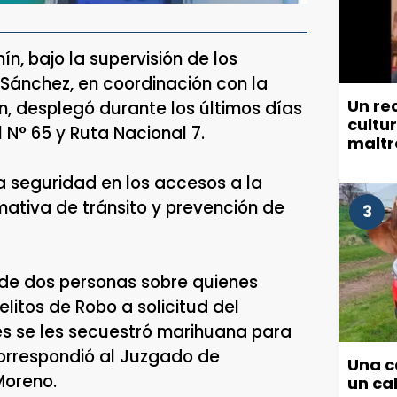
n, bajo la supervisión de los
Sánchez, en coordinación con la
Un re
n, desplegó durante los últimos días
cultu
 N° 65 y Ruta Nacional 7.
maltr
munic
la seguridad en los accesos a la
mativa de tránsito y prevención de
3
n de dos personas sobre quienes
litos de Robo a solicitud del
es se les secuestró marihuana para
orrespondió al Juzgado de
Una c
Moreno.
un cab