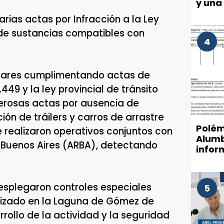
y una
arias actas por Infracción a la Ley
 de sustancias compatibles con
4
culares cumplimentando actas de
449 y la ley provincial de tránsito
merosas actas por ausencia de
ión de tráilers y carros de arrastre
Polém
 realizaron operativos conjuntos con
Alumb
 Buenos Aires (ARBA), detectando
infor
munic
de luz
esplegaron controles especiales
5
alizado en la Laguna de Gómez de
rollo de la actividad y la seguridad