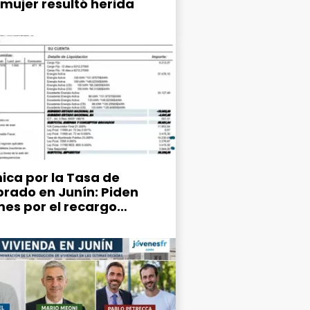
 mujer resultó herida
ica por la Tasa de
rado en Junín: Piden
mes por el recargo
ipal del 25% en la factura