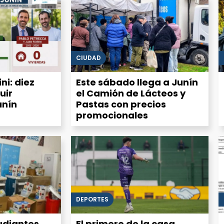
CIUDAD
ni: diez
Este sábado llega a Junín
uir
el Camión de Lácteos y
unín
Pastas con precios
promocionales
DEPORTES
udiantes
El primero de la casa