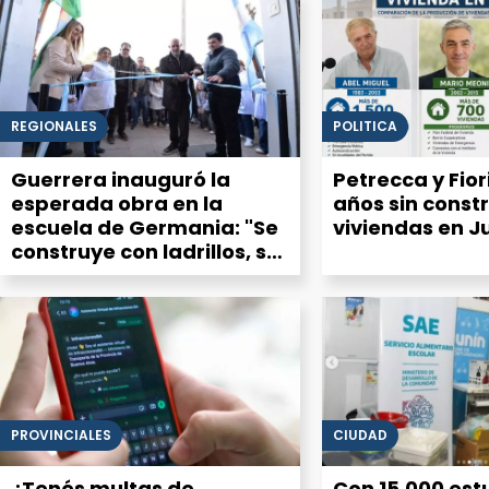
REGIONALES
POLITICA
Guerrera inauguró la
Petrecca y Fiori
esperada obra en la
años sin constr
escuela de Germania: "Se
viviendas en J
construye con ladrillos, se
sostiene con personas"
PROVINCIALES
CIUDAD
¿Tenés multas de
Con 15.000 est