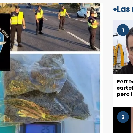
Las
1
Petre
carte
pero 
recla
ciuda
2