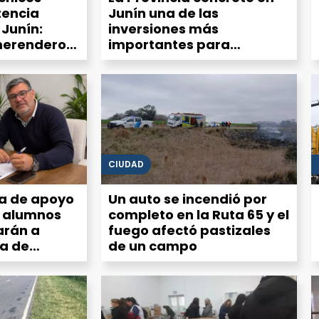
tencia
Junín una de las
 Junín:
inversiones más
merenderos
importantes para
a demanda
equipamiento del Servicio
 crecer
Alimentario Escolar
CIUDAD
ta de apoyo
Un auto se incendió por
a alumnos
completo en la Ruta 65 y el
arán a
fuego afectó pastizales
ia de
de un campo