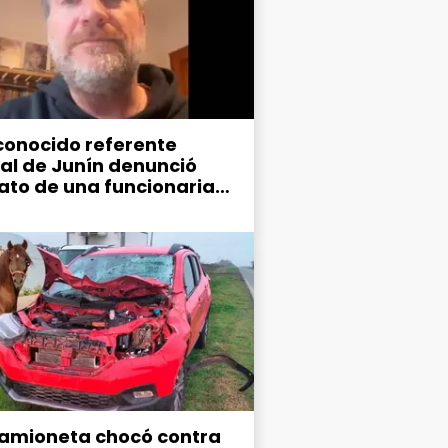
conocido referente
ral de Junín denunció
ato de una funcionaria
ipal
amioneta chocó contra