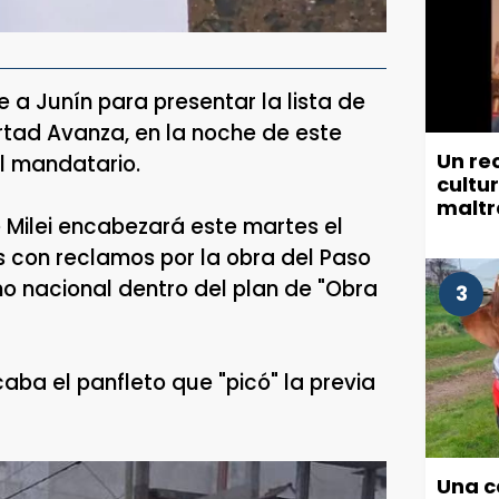
e a Junín para presentar la lista de
rtad Avanza, en la noche de este
Un re
l mandatario.
cultu
maltr
 Milei encabezará este martes el
munic
 con reclamos por la obra del Paso
rno nacional dentro del plan de "Obra
3
caba el panfleto que "picó" la previa
Una c