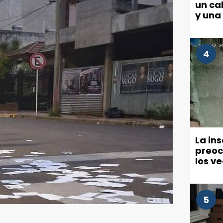
un cab
y una
4
La in
preoc
los v
políti
5