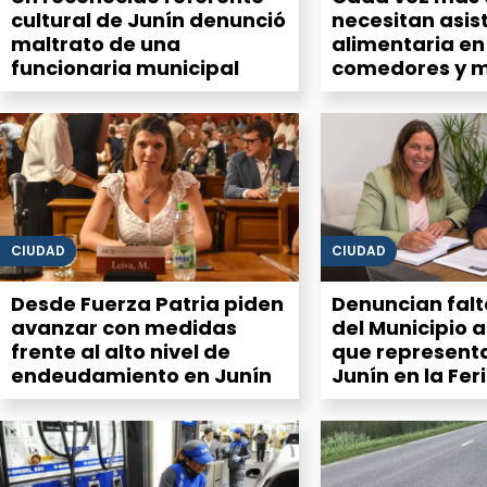
cultural de Junín denunció
necesitan asis
maltrato de una
alimentaria en
funcionaria municipal
comedores y 
advierten un
que no deja de
CIUDAD
CIUDAD
Desde Fuerza Patria piden
Denuncian fal
avanzar con medidas
del Municipio 
frente al alto nivel de
que represent
endeudamiento en Junín
Junín en la Fer
Ciencias