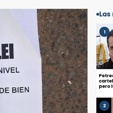
Las
1
Petre
carte
pero 
recla
ciuda
2