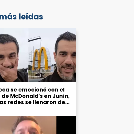
 más leídas
cca se emocionó con el
l de McDonald's en Junín,
las redes se llenaron de
mos por el estado de la
d