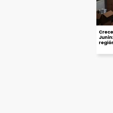
Crece
Junín:
regió
ende