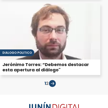
DIÁLOGO POLÍTICO
Jerónimo Torres: “Debemos destacar
esta apertura al diálogo"
1
2