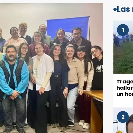
Las
1
Trage
halla
un ho
2