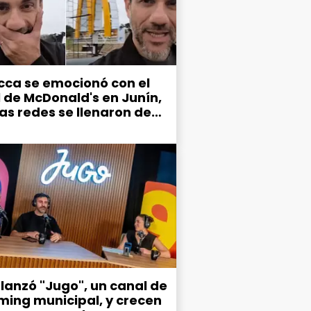
cca se emocionó con el
l de McDonald's en Junín,
las redes se llenaron de
mos por el estado de la
d
 lanzó "Jugo", un canal de
ming municipal, y crecen