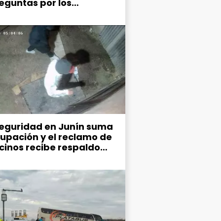
reguntas por los
narios gastos en
nicación
seguridad en Junín suma
upación y el reclamo de
ecinos recibe respaldo
co