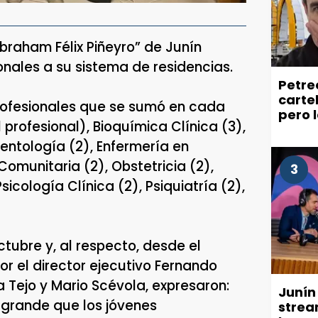
Abraham Félix Piñeyro” de Junín
onales a su sistema de residencias.
Petre
carte
rofesionales que se sumó en cada
pero 
 profesional), Bioquímica Clínica (3),
recla
ciuda
entología (2), Enfermería en
Comunitaria (2), Obstetricia (2),
3
icología Clínica (2), Psiquiatría (2),
tubre y, al respecto, desde el
or el director ejecutivo Fernando
na Tejo y Mario Scévola, expresaron:
Junín
 grande que los jóvenes
strea