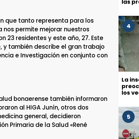
las p
millo
comu
 que tanto representa para los
4
a nos permite mejorar nuestros
n 23 residentes y este año, 27. Este
, y también describe el gran trabajo
ncia e Investigación en conjunto con
La in
preoc
los v
e Salud bonaerense también informaron
políti
raron al HIGA Junín, otros dos
medicina general, decidieron
5
ón Primaria de la Salud «René