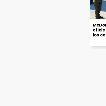
McDon
oficia
los c
sumar
hamb