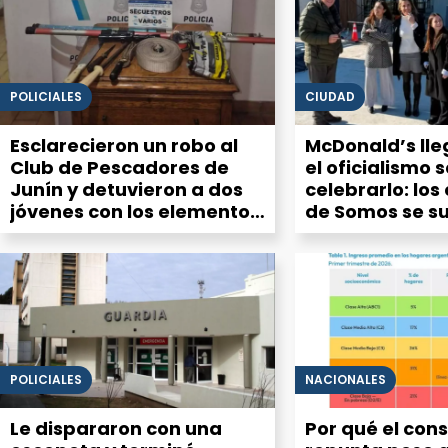
POLICIALES
CIUDAD
Esclarecieron un robo al
McDonald’s lle
Club de Pescadores de
el oficialismo s
Junín y detuvieron a dos
celebrarlo: los
jóvenes con los elementos
de Somos se s
sustraídos
“emoción” por 
hamburgueser
POLICIALES
NACIONALES
Le dispararon con una
Por qué el con