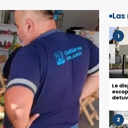
Las
1
Le di
escop
detuv
2