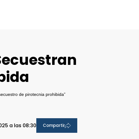
 Secuestran
bida
ecuestro de pirotecnia prohibida”
025 a las 08:30
Compartir