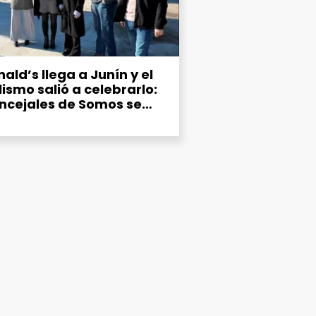
ald’s llega a Junín y el
lismo salió a celebrarlo:
oncejales de Somos se
on a la “emoción” por la
urguesería