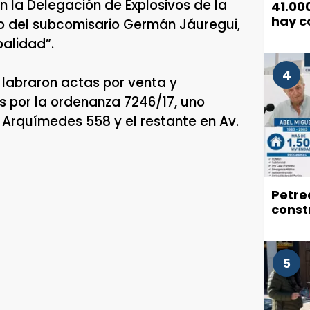
 la Delegación de Explosivos de la
41.00
hay c
rgo del subcomisario Germán Jáuregui,
pérdi
palidad”.
4
es labraron actas por venta y
os por la ordenanza 7246/17, uno
n Arquímedes 558 y el restante en Av.
Petrec
const
5