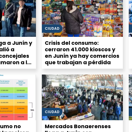
CIUDAD
ga a Junín y
Crisis del consumo:
alió a
cerraron 41.000 kioscos y
 concejales
en Junín ya hay comercios
umaron a la
que trabajan a pérdida
la
ía
CIUDAD
sumo no
Mercados Bonaerenses