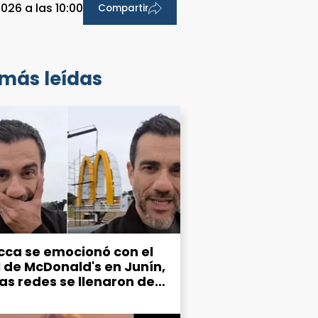
026 a las 10:00
Compartir
 más leídas
cca se emocionó con el
l de McDonald's en Junín,
las redes se llenaron de
mos por el estado de la
d