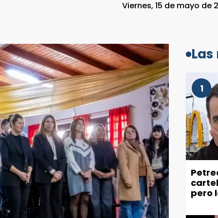
Viernes, 15 de mayo de 2
Las
1
Petre
carte
pero 
recla
ciuda