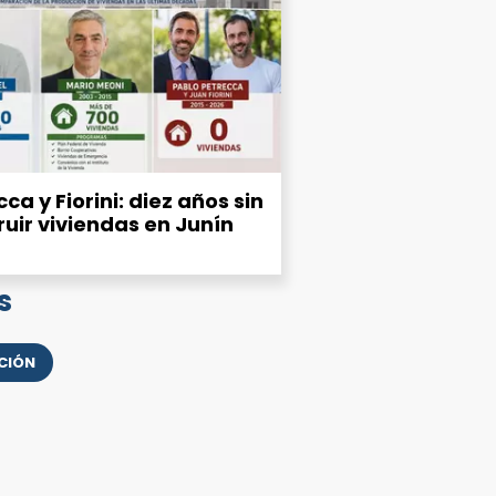
ca y Fiorini: diez años sin
ruir viviendas en Junín
s
CIÓN