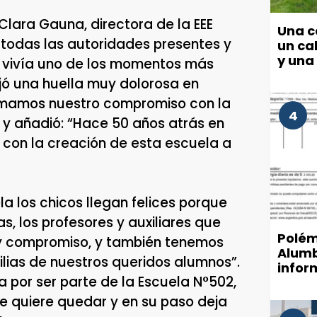
 Clara Gauna, directora de la EEE
Una c
todas las autoridades presentes y
un cab
y una
s vivía uno de los momentos más
ejó una huella muy dolorosa en
firmamos nuestro compromiso con la
4
y añadió: “Hace 50 años atrás en
 con la creación de esta escuela a
 los chicos llegan felices porque
as, los profesores y auxiliares que
Polém
 y compromiso, y también tenemos
Alumb
ias de nuestros queridos alumnos”.
infor
 por ser parte de la Escuela N°502,
munic
de luz
se quiere quedar y en su paso deja