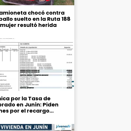
amioneta chocó contra
allo suelto en la Ruta 188
 mujer resultó herida
ica por la Tasa de
rado en Junín: Piden
mes por el recargo
ipal del 25% en la factura