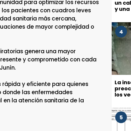
omunidad para optimizar los recursos
un cab
y una
 los pacientes con cuadros leves
idad sanitaria más cercana,
situaciones de mayor complejidad o
4
iratorias genera una mayor
presente y comprometido con cada
Junín.
La in
rápida y eficiente para quienes
preoc
to donde las enfermedades
los v
 en la atención sanitaria de la
políti
5