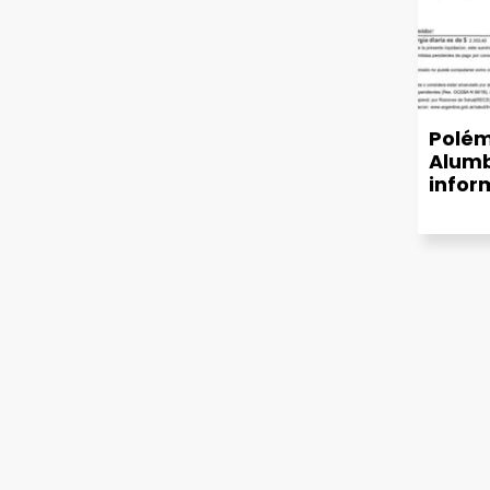
Polém
Alumb
infor
munic
de luz