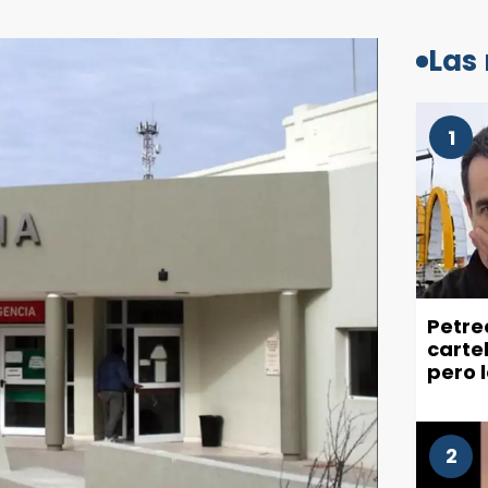
Las
1
Petre
carte
pero 
recla
ciuda
2