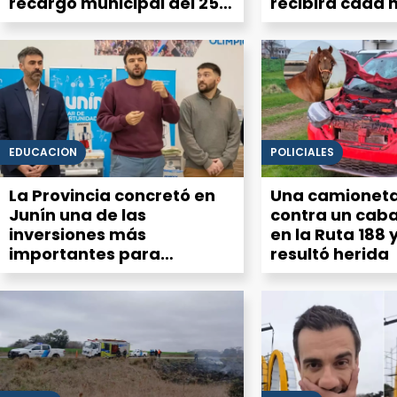
recargo municipal del 25%
recibirá cada 
en la factura de luz
de la Cuarta S
EDUCACIÓN
POLICIALES
La Provincia concretó en
Una camioneta
Junín una de las
contra un caba
inversiones más
en la Ruta 188 
importantes para
resultó herida
equipamiento del Servicio
Alimentario Escolar