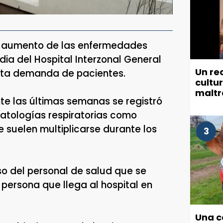
el aumento de las enfermedades
dia del Hospital Interzonal General
Un re
lta demanda de pacientes.
cultu
maltr
te las últimas semanas se registró
munic
patologías respiratorias como
e suelen multiplicarse durante los
3
o del personal de salud que se
ersona que llega al hospital en
Una c