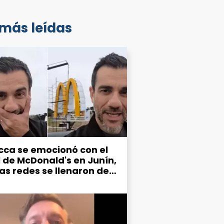
 más leídas
cca se emocionó con el
l de McDonald's en Junín,
las redes se llenaron de
mos por el estado de la
d