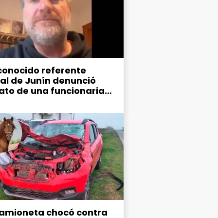
conocido referente
ral de Junín denunció
ato de una funcionaria
ipal
amioneta chocó contra