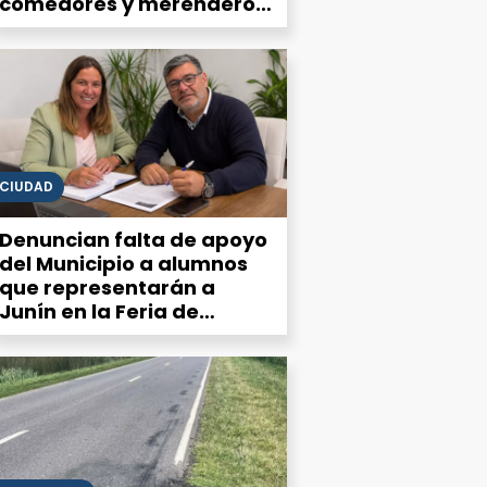
comedores y merenderos
advierten una demanda
que no deja de crecer
CIUDAD
Denuncian falta de apoyo
del Municipio a alumnos
que representarán a
Junín en la Feria de
Ciencias