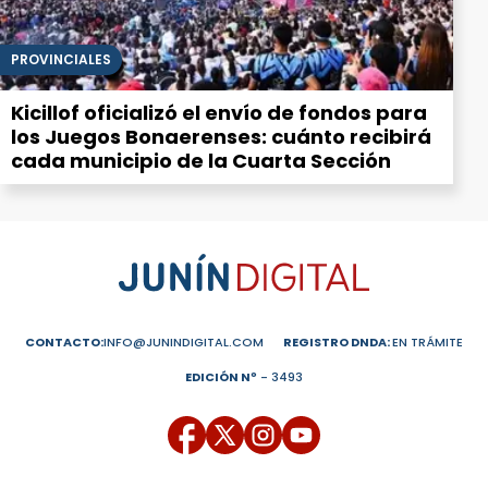
PROVINCIALES
Kicillof oficializó el envío de fondos para
los Juegos Bonaerenses: cuánto recibirá
cada municipio de la Cuarta Sección
CONTACTO:
INFO@JUNINDIGITAL.COM
REGISTRO DNDA:
EN TRÁMITE
EDICIÓN Nº
- 3493