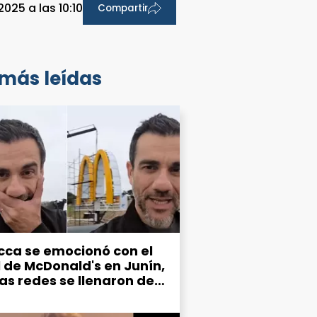
025 a las 10:10
Compartir
 más leídas
cca se emocionó con el
l de McDonald's en Junín,
las redes se llenaron de
mos por el estado de la
d