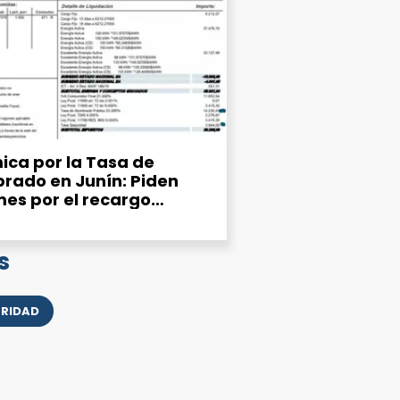
ica por la Tasa de
rado en Junín: Piden
mes por el recargo
ipal del 25% en la factura
s
URIDAD