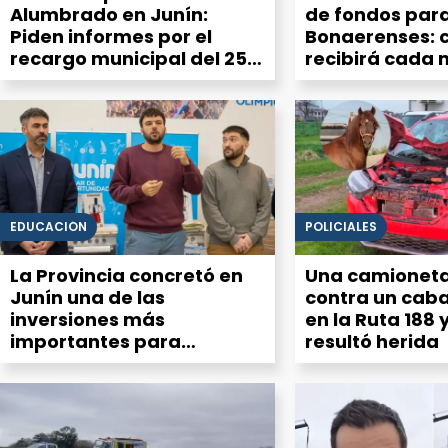
Alumbrado en Junín:
de fondos para
Piden informes por el
Bonaerenses: 
recargo municipal del 25%
recibirá cada 
en la factura de luz
de la Cuarta S
EDUCACIÓN
POLICIALES
La Provincia concretó en
Una camioneta
Junín una de las
contra un caba
inversiones más
en la Ruta 188 
importantes para
resultó herida
equipamiento del Servicio
Alimentario Escolar