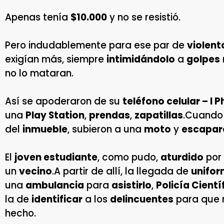
Apenas tenía
$10.000
y no se resistió.
Pero indudablemente para ese par de
violent
exigían más, siempre
intimidándolo
a
golpes
no lo mataran.
Así se apoderaron de su
teléfono celular – I 
una
Play Station
,
prendas
,
zapatillas
.Cuando
del
inmueble
, subieron a una
moto
y
escapar
El
joven estudiante
, como pudo,
aturdido
por
un
vecino
.A partir de allí, la llegada de
unifo
una
ambulancia
para
asistirlo
,
Policía Cientí
la de
identificar
a los
delincuentes
para que 
hecho.