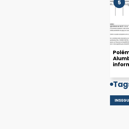
5
Polém
Alumb
infor
munic
de luz
Tag
INSEG