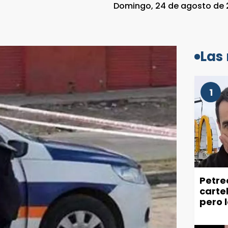
Domingo, 24 de agosto de 2
Las
1
Petre
carte
pero 
recla
ciuda