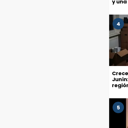
y una
4
Crece
Junín:
regió
ende
5