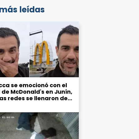
 más leídas
cca se emocionó con el
l de McDonald's en Junín,
las redes se llenaron de
mos por el estado de la
d