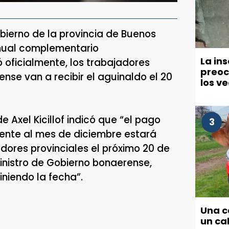
bierno de la provincia de Buenos
anual complementario
La in
 oficialmente, los trabajadores
preoc
nse van a recibir el aguinaldo el 20
los v
políti
e Axel Kicillof indicó que “el pago
3
ente al mes de diciembre estará
dores provinciales el próximo 20 de
inistro de Gobierno bonaerense,
iniendo la fecha”.
Una c
un cab