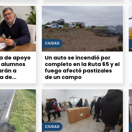
a demanda
equipamiento del Servicio
 crecer
Alimentario Escolar
CIUDAD
ta de apoyo
Un auto se incendió por
a alumnos
completo en la Ruta 65 y el
arán a
fuego afectó pastizales
ia de
de un campo
CIUDAD