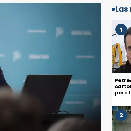
Las
1
Petre
carte
pero 
recla
ciuda
2