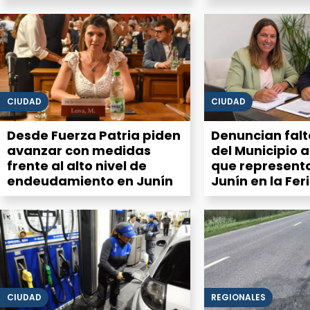
advierten un
que no deja de
CIUDAD
CIUDAD
Desde Fuerza Patria piden
Denuncian fal
avanzar con medidas
del Municipio 
frente al alto nivel de
que represent
endeudamiento en Junín
Junín en la Fer
Ciencias
CIUDAD
REGIONALES