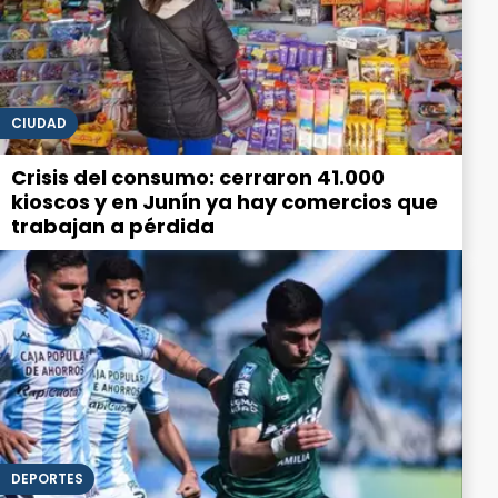
CIUDAD
Crisis del consumo: cerraron 41.000
kioscos y en Junín ya hay comercios que
trabajan a pérdida
DEPORTES