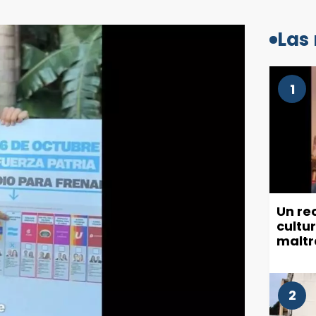
Las
1
Un re
cultu
maltr
munic
2