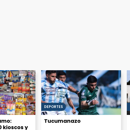
DEPORTES
sumo:
Tucumanazo
0 kioscos y