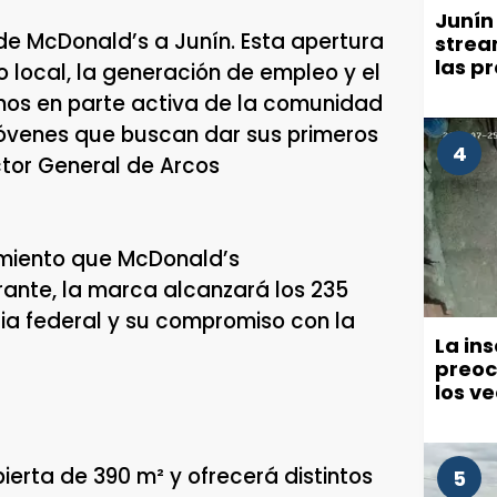
Junín
e McDonald’s a Junín. Esta apertura
strea
las p
 local, la generación de empleo y el
millo
nos en parte activa de la comunidad
comu
jóvenes que buscan dar sus primeros
4
ctor General de Arcos
imiento que McDonald’s
rante, la marca alcanzará los 235
ia federal y su compromiso con la
La in
preoc
los v
políti
ierta de 390 m² y ofrecerá distintos
5