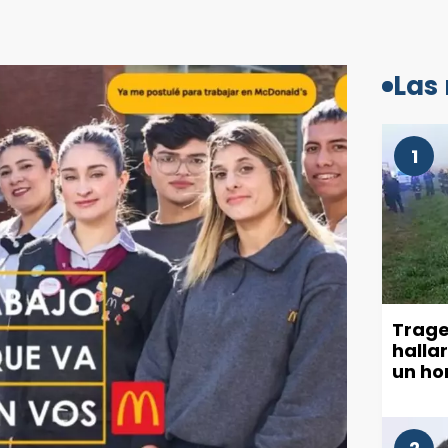
Las
1
Trage
halla
un ho