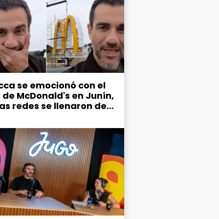
cca se emocionó con el
l de McDonald's en Junín,
las redes se llenaron de
mos por el estado de la
d