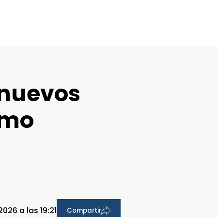
 nuevos
ómo
026 a las 19:21
Compartir