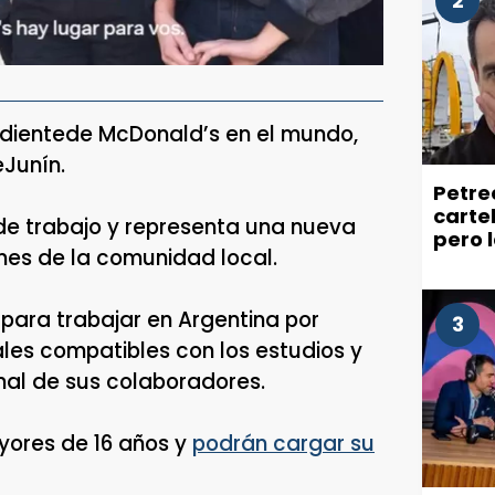
2
ndientede McDonald’s en el mundo,
eJunín.
Petre
carte
de trabajo y representa una nueva
pero 
nes de la comunidad local.
recla
ciuda
para trabajar en Argentina por
3
les compatibles con los estudios y
nal de sus colaboradores.
yores de 16 años y
podrán cargar su