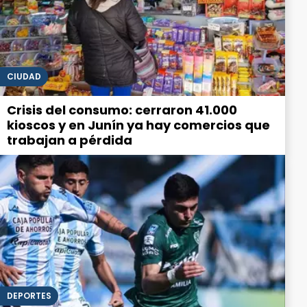
CIUDAD
Crisis del consumo: cerraron 41.000
kioscos y en Junín ya hay comercios que
trabajan a pérdida
DEPORTES