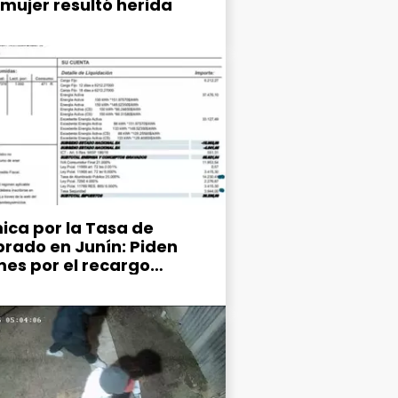
 mujer resultó herida
ica por la Tasa de
rado en Junín: Piden
mes por el recargo
ipal del 25% en la factura