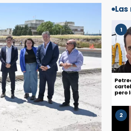
Las
1
Petre
carte
pero 
recla
ciuda
2