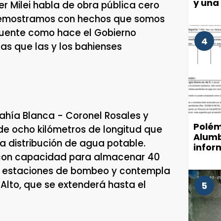
y una
er Milei habla de obra pública cero
 demostramos con hechos que somos
 puente como hace el Gobierno
4
as que las y los bahienses
Bahía Blanca - Coronel Rosales y
Polém
de ocho kilómetros de longitud que
Alumb
a distribución de agua potable.
infor
s con capacidad para almacenar 40
munic
de luz
as estaciones de bombeo y contempla
Alto, que se extenderá hasta el
5