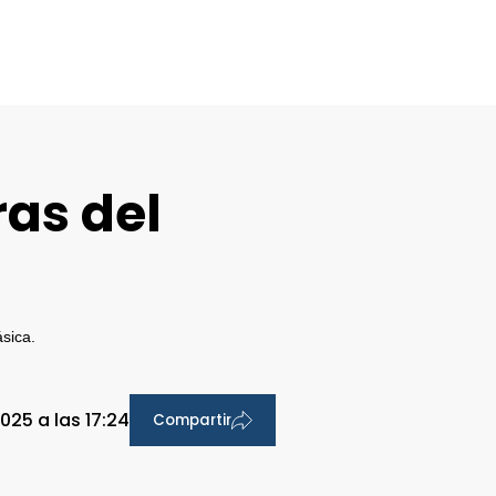
ras del
ásica.
025 a las 17:24
Compartir