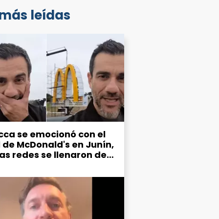
 más leídas
cca se emocionó con el
l de McDonald's en Junín,
las redes se llenaron de
mos por el estado de la
d