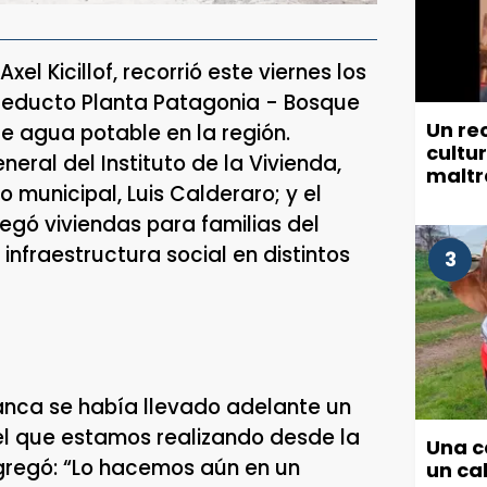
el Kicillof, recorrió este viernes los
ueducto Planta Patagonia - Bosque
Un re
de agua potable en la región.
cultu
ral del Instituto de la Vivienda,
maltr
 municipal, Luis Calderaro; y el
munic
regó viviendas para familias del
 infraestructura social en distintos
3
lanca se había llevado adelante un
el que estamos realizando desde la
Una c
 agregó: “Lo hacemos aún en un
un cab