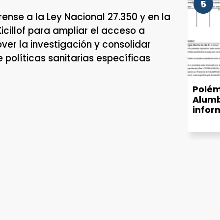
5
ense a la Ley Nacional 27.350 y en la
icillof para ampliar el acceso a
er la investigación y consolidar
 políticas sanitarias específicas
Polém
Alumb
infor
munic
de luz