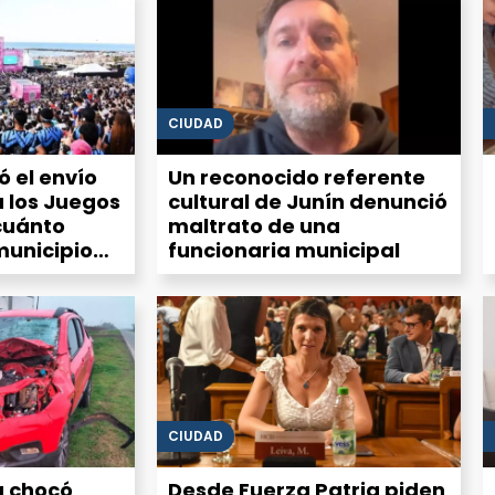
CIUDAD
zó el envío
Un reconocido referente
 los Juegos
cultural de Junín denunció
cuánto
maltrato de una
municipio
funcionaria municipal
ección
CIUDAD
 chocó
Desde Fuerza Patria piden