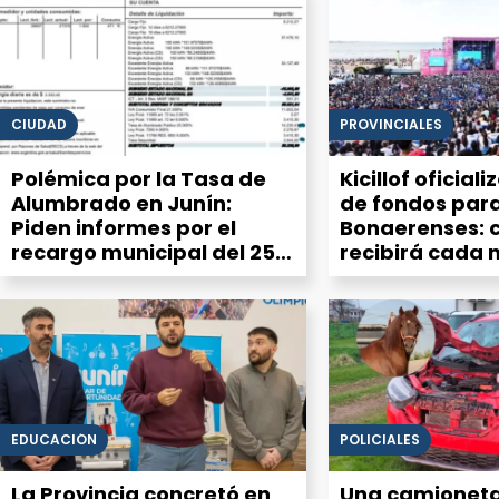
CIUDAD
PROVINCIALES
Polémica por la Tasa de
Kicillof oficiali
Alumbrado en Junín:
de fondos para
Piden informes por el
Bonaerenses: 
recargo municipal del 25%
recibirá cada 
en la factura de luz
de la Cuarta S
EDUCACIÓN
POLICIALES
La Provincia concretó en
Una camioneta