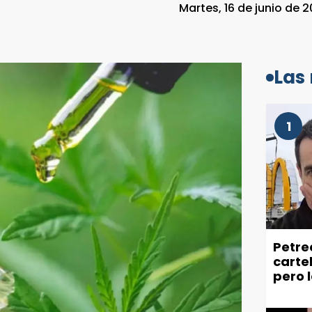
Martes, 16 de junio de 2
Las
1
Petre
carte
pero 
recla
ciuda