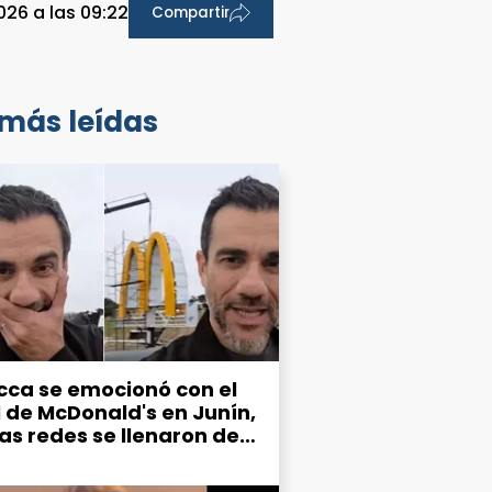
026 a las 09:22
Compartir
 más leídas
cca se emocionó con el
l de McDonald's en Junín,
las redes se llenaron de
mos por el estado de la
d