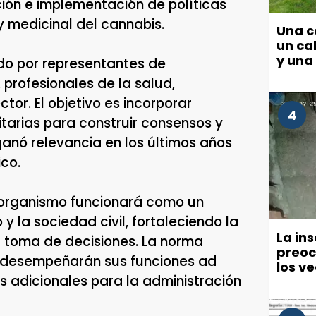
ón e implementación de políticas
y medicinal del cannabis.
Una c
un cab
y una
ado por representantes de
 profesionales de la salud,
tor. El objetivo es incorporar
4
itarias para construir consensos y
ganó relevancia en los últimos años
ico.
l organismo funcionará como un
 la sociedad civil, fortaleciendo la
La in
a toma de decisiones. La norma
preoc
s desempeñarán sus funciones ad
los v
s adicionales para la administración
políti