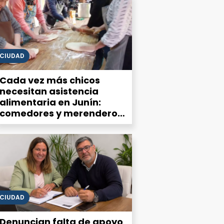
CIUDAD
Cada vez más chicos
necesitan asistencia
alimentaria en Junín:
comedores y merenderos
advierten una demanda
que no deja de crecer
CIUDAD
Denuncian falta de apoyo