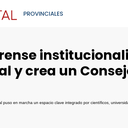
PROVINCIALES
ense institucionali
l y crea un Consej
ial puso en marcha un espacio clave integrado por científicos, universi