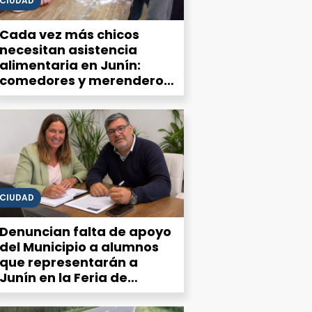
CIUDAD
Cada vez más chicos
necesitan asistencia
alimentaria en Junín:
comedores y merenderos
advierten una demanda
que no deja de crecer
CIUDAD
Denuncian falta de apoyo
del Municipio a alumnos
que representarán a
Junín en la Feria de
Ciencias