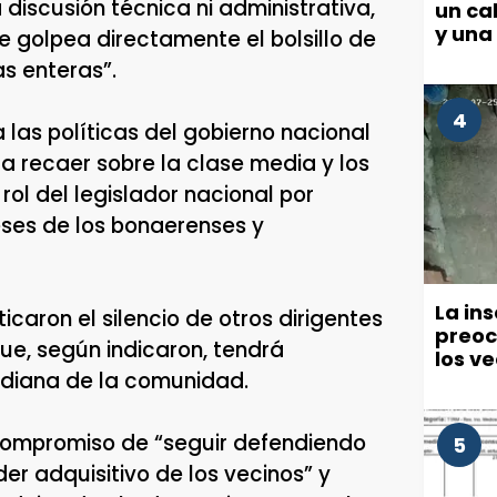
discusión técnica ni administrativa,
un cab
y una
 golpea directamente el bolsillo de
as enteras”.
4
 las políticas del gobierno nacional
 a recaer sobre la clase media y los
ol del legislador nacional por
ses de los bonaerenses y
La in
icaron el silencio de otros dirigentes
preoc
 que, según indicaron, tendrá
los v
diana de la comunidad.
políti
su compromiso de “seguir defendiendo
5
r adquisitivo de los vecinos” y