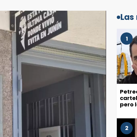
Las
1
Petre
carte
pero 
recla
ciuda
2