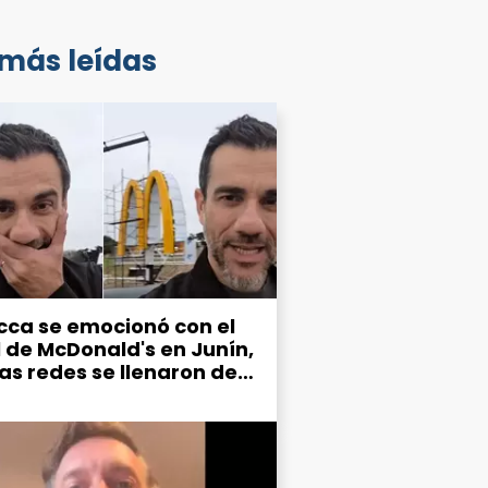
 más leídas
cca se emocionó con el
l de McDonald's en Junín,
las redes se llenaron de
mos por el estado de la
d