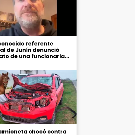
conocido referente
ral de Junín denunció
ato de una funcionaria
ipal
amioneta chocó contra