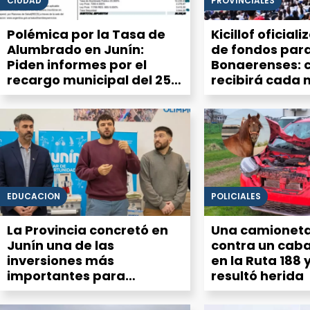
CIUDAD
PROVINCIALES
Polémica por la Tasa de
Kicillof oficiali
Alumbrado en Junín:
de fondos para
Piden informes por el
Bonaerenses: 
recargo municipal del 25%
recibirá cada 
en la factura de luz
de la Cuarta S
EDUCACIÓN
POLICIALES
La Provincia concretó en
Una camioneta
Junín una de las
contra un caba
inversiones más
en la Ruta 188 
importantes para
resultó herida
equipamiento del Servicio
Alimentario Escolar