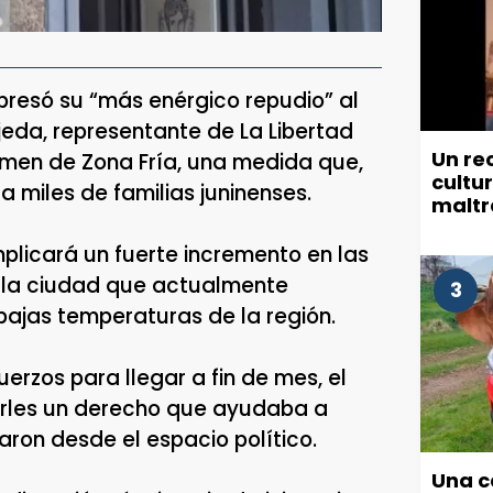
xpresó su “más enérgico repudio” al
jeda, representante de La Libertad
Un re
imen de Zona Fría, una medida que,
cultu
 miles de familias juninenses.
maltr
munic
mplicará un fuerte incremento en las
e la ciudad que actualmente
3
 bajas temperaturas de la región.
erzos para llegar a fin de mes, el
arles un derecho que ayudaba a
saron desde el espacio político.
Una c