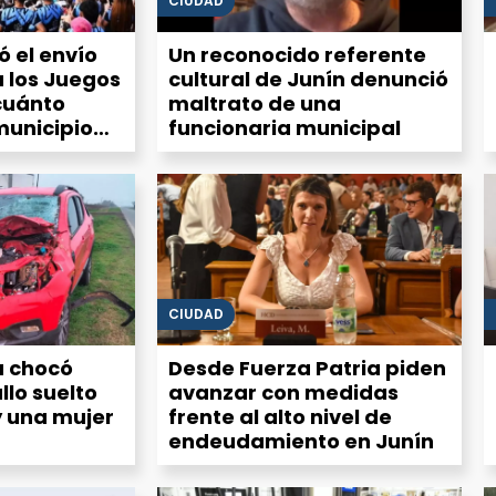
CIUDAD
zó el envío
Un reconocido referente
 los Juegos
cultural de Junín denunció
cuánto
maltrato de una
municipio
funcionaria municipal
ección
CIUDAD
 chocó
Desde Fuerza Patria piden
llo suelto
avanzar con medidas
y una mujer
frente al alto nivel de
endeudamiento en Junín