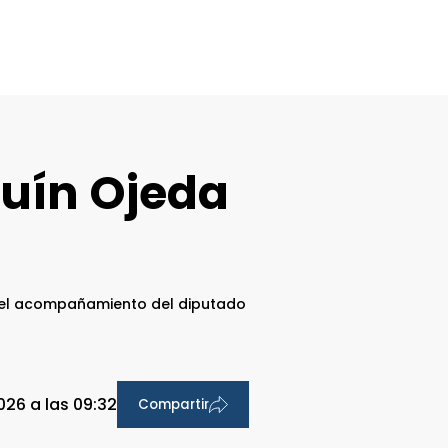
quín Ojeda
n el acompañamiento del diputado
026 a las 09:32
Compartir