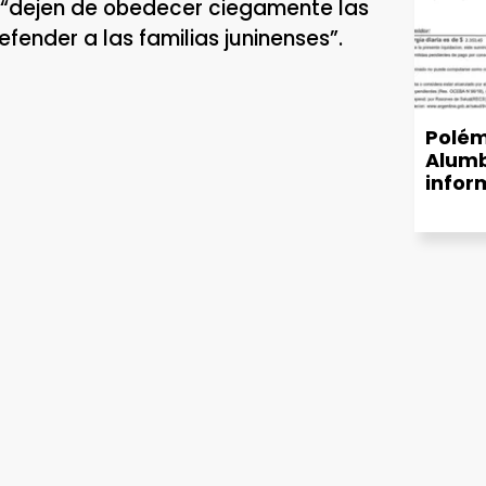
e “dejen de obedecer ciegamente las
fender a las familias juninenses”.
Polém
Alumb
infor
munic
de luz