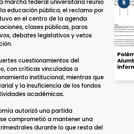
a marcha federal universitaria reunió
5
la educación pública, el reclamo por
tuvo en el centro de la agenda
zaciones, clases públicas, paros
os, debates legislativos y vetos
ción.
Polém
uertes cuestionamientos del
Alumb
infor
io, con críticas vinculadas a
munic
onamiento institucional, mientras que
de luz
rial y la insuficiencia de los fondos
ctividades académicas.
omía autorizó una partida
 y se comprometió a mantener una
trimestrales durante lo que resta del