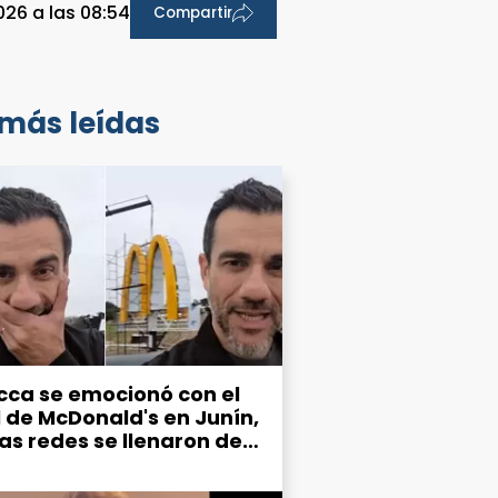
026 a las 08:54
Compartir
 más leídas
cca se emocionó con el
l de McDonald's en Junín,
las redes se llenaron de
mos por el estado de la
d