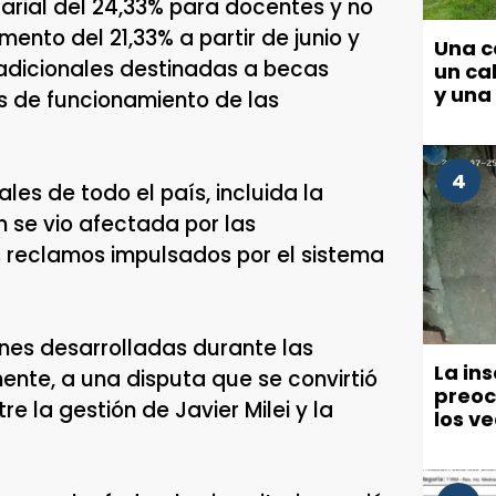
arial del 24,33% para docentes y no
mento del 21,33% a partir de junio y
Una c
 adicionales destinadas a becas
un cab
y una
tos de funcionamiento de las
4
es de todo el país, incluida la
 se vio afectada por las
os reclamos impulsados por el sistema
ones desarrolladas durante las
La in
ente, a una disputa que se convirtió
preoc
re la gestión de Javier Milei y la
los v
políti