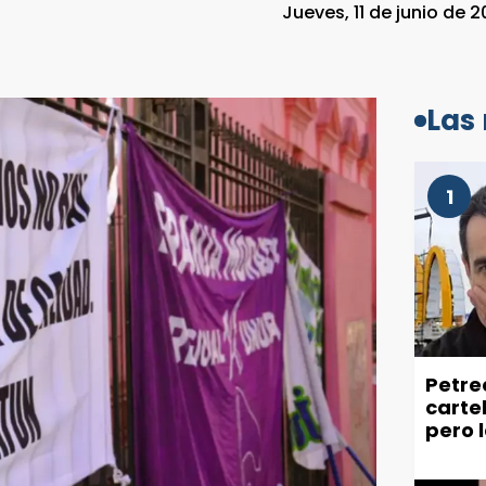
Jueves, 11 de junio de 2
Las
1
Petre
carte
pero 
recla
ciuda