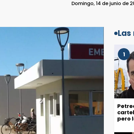
Domingo, 14 de junio de 2
Las
1
Petre
carte
pero 
recla
ciuda