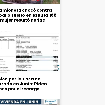
amioneta chocó contra
allo suelto en la Ruta 188
 mujer resultó herida
ica por la Tasa de
rado en Junín: Piden
mes por el recargo
ipal del 25% en la factura