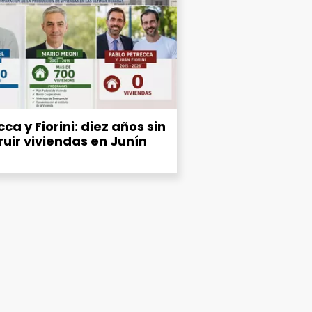
ca y Fiorini: diez años sin
ruir viviendas en Junín