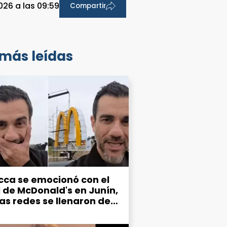
026 a las 09:59
Compartir
 más leídas
cca se emocionó con el
l de McDonald's en Junín,
las redes se llenaron de
mos por el estado de la
d