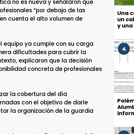
tica no es nueva y señalaron que
fesionales “por debajo de las
Una c
en cuenta el alto volumen de
un cab
y una
el equipo ya cumple con su carga
4
era dificultades para cubrir la
texto, explicaron que la decisión
nibilidad concreta de profesionales
izar la cobertura del día
Polém
jornadas con el objetivo de darle
Alumb
tar la organización de la guardia
infor
munic
de luz