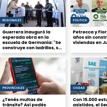
REGIONALES
POLITICA
Guerrera inauguró la
Petrecca y Fiori
esperada obra en la
años sin constr
escuela de Germania: "Se
viviendas en J
construye con ladrillos, se
sostiene con personas"
PROVINCIALES
CIUDAD
¿Tenés multas de
Con 15.000 est
tránsito? Así podés
asistidos, el Se