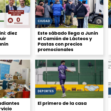
CIUDAD
ni: diez
Este sábado llega a Junín
uir
el Camión de Lácteos y
unín
Pastas con precios
promocionales
DEPORTES
udiantes
El primero de la casa
rvicio