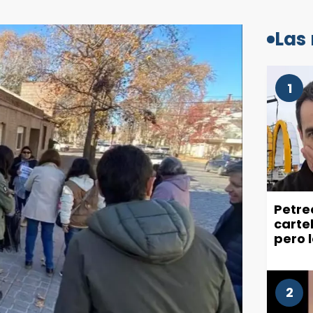
Las
1
Petre
carte
pero 
recla
ciuda
2