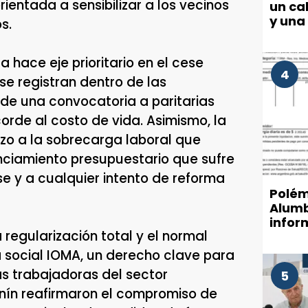
rientada a sensibilizar a los vecinos
un cab
y una
s.
hace eje prioritario en el cese
4
se registran dentro de las
 de una convocatoria a paritarias
orde al costo de vida. Asimismo, la
azo a la sobrecarga laboral que
anciamiento presupuestario que sufre
se y a cualquier intento de reforma
Polém
Alumb
infor
a regularización total y el normal
munic
de luz
a social IOMA, un derecho clave para
as trabajadoras del sector
5
nín reafirmaron el compromiso de