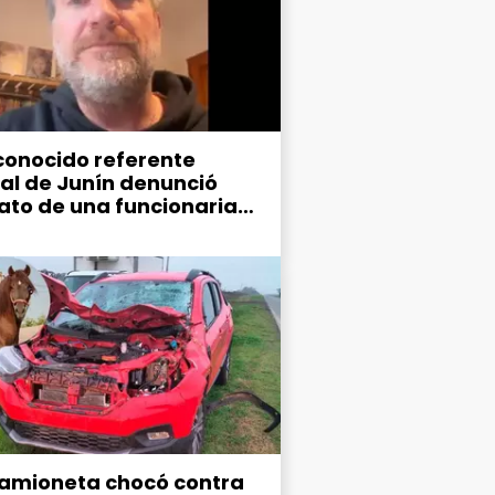
conocido referente
ral de Junín denunció
ato de una funcionaria
ipal
amioneta chocó contra