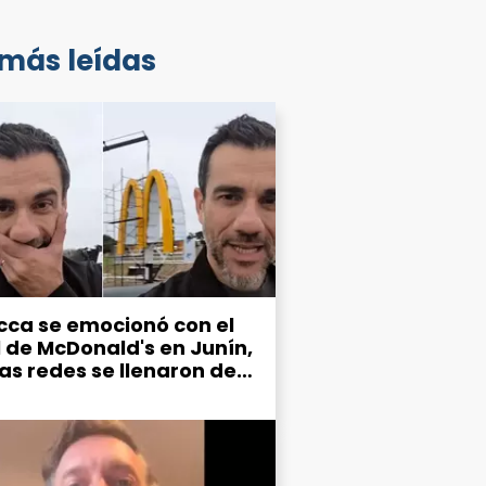
 más leídas
cca se emocionó con el
l de McDonald's en Junín,
las redes se llenaron de
mos por el estado de la
d