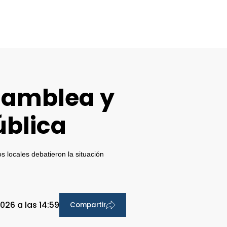
samblea y
ública
 locales debatieron la situación
026 a las 14:59
Compartir