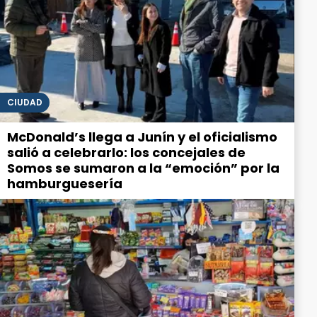
CIUDAD
McDonald’s llega a Junín y el oficialismo
salió a celebrarlo: los concejales de
Somos se sumaron a la “emoción” por la
hamburguesería