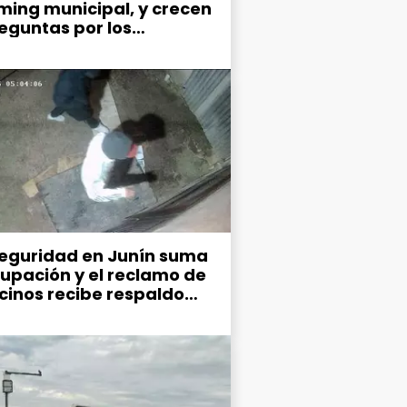
ming municipal, y crecen
reguntas por los
narios gastos en
nicación
seguridad en Junín suma
upación y el reclamo de
ecinos recibe respaldo
co