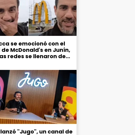
cca se emocionó con el
l de McDonald's en Junín,
las redes se llenaron de
mos por el estado de la
d
 lanzó "Jugo", un canal de