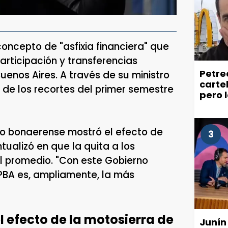
 concepto de "asfixia financiera" que
articipación y transferencias
Petre
Buenos Aires. A través de su ministro
carte
 de los recortes del primer semestre
pero 
recla
ciuda
rio bonaerense mostró el efecto de
3
ntualizó en que la quita a los
l promedio. "Con este Gobierno
 PBA es, ampliamente, la más
l efecto de la motosierra de
Junín