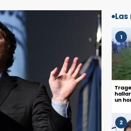
Las
1
Trage
halla
un ho
2