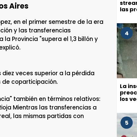
strea
os Aires
las p
millo
pez, en el primer semestre de la era
comu
ción y las transferencias
4
 la Provincia "supera el 1,3 billón y
explicó.
s diez veces superior a la pérdida
 de coparticipación.
La in
preoc
ncia" también en términos relativos:
los v
políti
ioja Mientras las transferencias a
real, las mismas partidas con
5