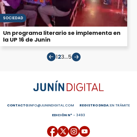
SOCIEDAD
Un programa literario se implementa en
la UP 16 de Junín
1
2
3
...
5
CONTACTO:
INFO@JUNINDIGITAL.COM
REGISTRO DNDA:
EN TRÁMITE
EDICIÓN Nº
- 3493